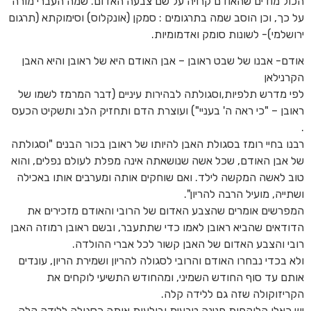
הכול מודים שהאודם קרויה על שם צבעה האדום. שמה העברי מורה
על כך, וכן הוסב שמה בתרגומים : סמקן (אונקלוס) וסימוקתא (תרגום
ירושלמי)- לשונות סומק ואדמומיות.
אודם- אבנו של שבט ראובן – אבן האודם היא של ראובן והיא האבן
הקרנילאן
לפי מדרש תלפיות,וסגולתה לבהירות עיניים (דבר המרמז לשמו של
ראובן – "כי ראה ה' בעניי") ועוצרת הדם ותחזיק הלב ותשקיט הכעס
.
רבנו בחיי רומז בסגולת האבן להיותו של ראובן בכור הבנים "וסגולתה
של אבן האודם, שכל אשה שנושאתה אינה מפלת לעולם נפלים, והוא
טוב לאשה המקשה לילד. ואם שוחקים אותה ומערבים אותו באכילה
ושתייה, מועיל הרבה להריון".
המפרשים אומרים שהצבע האדום של הרובי והאודם מזכירים את
הדודאים שהביא ראובן לאמו כדי שתתעבר, ובשם ראובן רמוזה האבן
רובי והצבע האדום של האבן קשור לכל אברי ההולדה.
ולא בכדי נבחרו האודם והרובי לסגולה להריון ושמירת הריון, עונדים
אותם עד סוף החודש השמיני, ומהחודש התשיעי לוקחים את
הקריזוקולה שזה גם ללידה קלה.
יש כאלו הלוקחות פנינה טבעית ובולעות אותה כסגולה ללידה קלה.