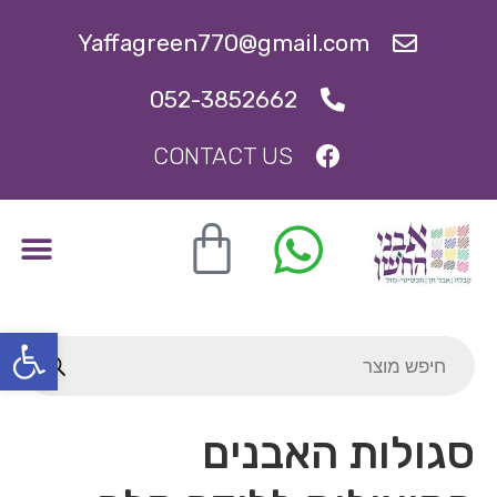
Yaffagreen770@gmail.com
052-3852662
CONTACT US
ברכת העסק
תכשיטי קבלה, קמעות וסגולות
אבני סגולה להריון ופריון
פתח סרגל
סגולות האבנים