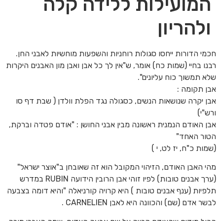
המועילות ללידה קלה
ולהריון
חכמי הדורות ייחסו סגולות רוחניות והשפעות מוחשיות לאבני החן.
רבנו בחיי (שמות כח) אומר, ש"אין לך כל אבן ואבן מון האבנים היקרות
שלא תמשוך כוח עליונים".
אבן תקומה :
אבן יקרה שנושאות הנשים, כסגולה נגד הפלת וולדן ( שבת דף סו
ורש"י)
אבן האודם הנמנית ראשונה מבין אבני החושן : "אודם פטדה וברקת,
הטור האחד"
(שמות כ"ח, יז לט, י )
מהי האבן האודם, הזיהוי המקובל הוא זה שאובחן ב"אוצר ישראל"
(ערך אבנים טובות) לפיו זוהי אבן הרובין הידועה RUBIN במדרש
תלפיות (ענף אבנים טובות ) היא קרויה קורניאלה "והיא דומה בצבעה
לבשר אדם (שם) והכוונה היא לאבן CARNELIEN .