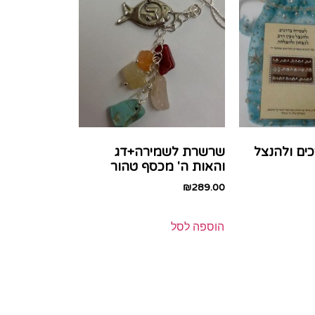
ים ולהנצל
שרשרת לשמירה+דג
והאות ה' מכסף טהור
₪
289.00
הוספה לסל