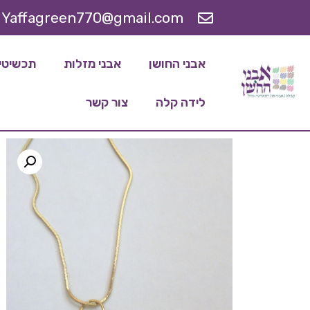
Yaffagreen770@gmail.com
אבני החושן
אבני מזלות
תכשיטי 
לידה קלה
צור קשר