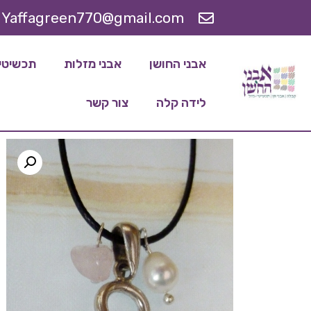
Yaffagreen770@gmail.com
אבני החושן
אבני מזלות
תכשיטי 
לידה קלה
צור קשר