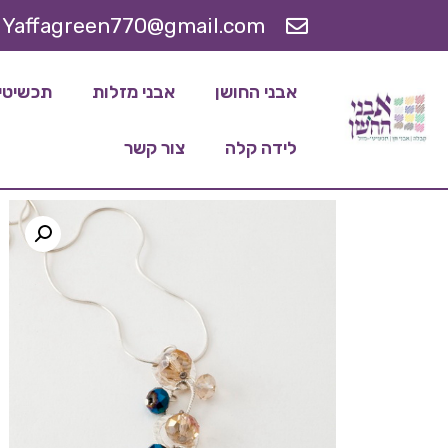
Yaffagreen770@gmail.com
אבני החושן
אבני מזלות
תכשיטי 
לידה קלה
צור קשר