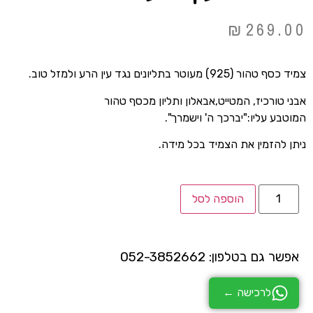
₪
269.00
צמיד כסף טהור (925) מעוטר בתליונים נגד עין הרע ולמזל טוב.
אבני טורכיז, המטייט,אבאלון ותליון מכסף טהור
המוטבע עליו:"יברכך ה' וישמרך".
ניתן להזמין את הצמיד בכל מידה.
הוספה לסל
אפשר גם בטלפון: 052-3852662
לרכישה ←