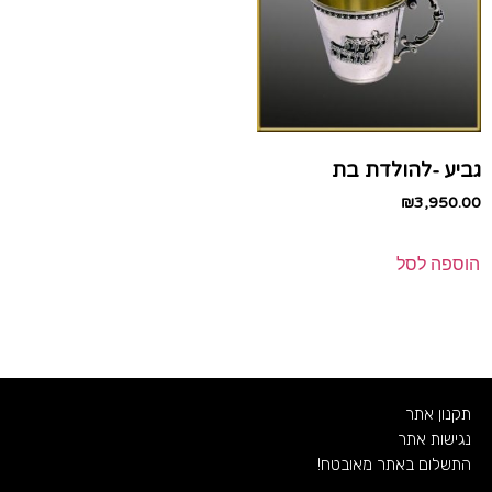
גביע -להולדת בת
₪
3,950.00
הוספה לסל
תקנון אתר
נגישות אתר
התשלום באתר מאובטח!