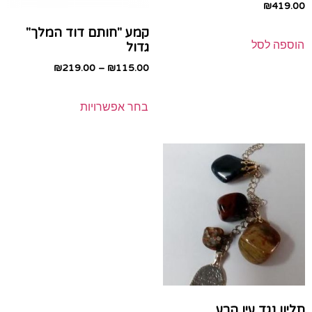
₪
419.00
קמע "חותם דוד המלך"
הוספה לסל
גדול
₪
219.00
–
₪
115.00
בחר אפשרויות
תליון נגד עין הרע