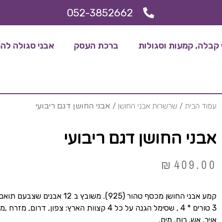
052-3852662
קבלה, קמעות וסגולות
ברכת העסק
אבני סגולה להריו
עמוד הבית
/
שרשרות אבני החושן
/ אבני החושן דגם ריבועי
אבני החושן דגם ריבועי
₪
409.00
קמע אבני החושן מכסף טהור (925). משובץ ב 12 אבנים שצבעם תואם לתליון המפורסם "אבני החושן" שענד הכהן הגדול.
3 טורים * 4 , שסימל הגנה על כל 4 קצוות הארץ: צפון, דרום, מזרח ,מערב וכן כנגד כל היסודות:
אויר, אש, רוח, מים.