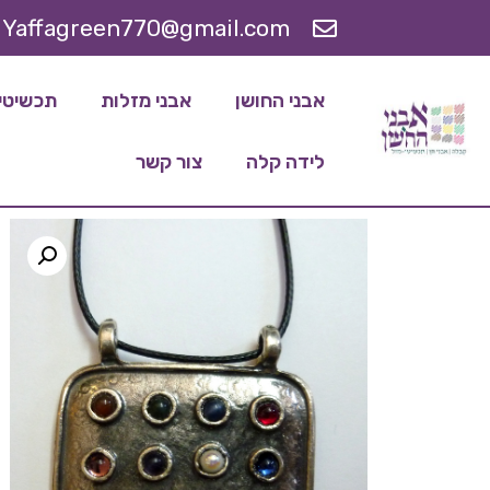
Yaffagreen770@gmail.com
אבני החושן
אבני מזלות
תכשיטי 
לידה קלה
צור קשר