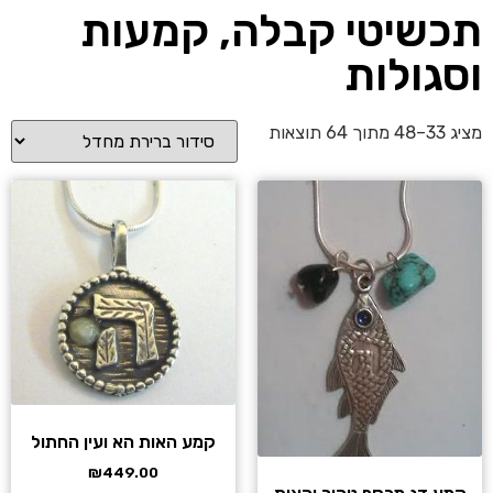
תכשיטי קבלה, קמעות
וסגולות
מציג 33–48 מתוך 64 תוצאות
קמע האות הא ועין החתול
₪
449.00