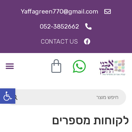
Yaffagreen770@gmail.com
052-3852662
CONTACT US
ברכת העסק
תכשיטי קבלה, קמעות וסגולות
אבני סגולה להריון ופריון
פתח סרגל
לקוחות מספרים