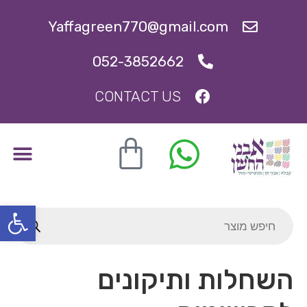
Yaffagreen770@gmail.com
052-3852662
CONTACT US
ברכת העסק
תכשיטי קבלה, קמעות וסגולות
אבני סגולה להריון ופריון
פתח סרגל
השחלות ותיקונים